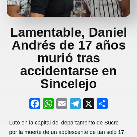
Lamentable, Daniel
Andrés de 17 años
murió tras
accidentarse en
Sincelejo
F
W
E
T
X
S
a
h
m
e
h
Luto en la capital del departamento de Sucre
c
a
a
l
a
por la muerte de un adolescente de tan solo 17
e
t
i
e
r