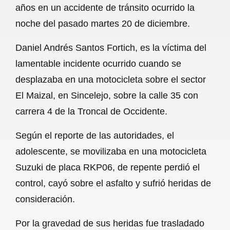
años en un accidente de tránsito ocurrido la
b
s
l
g
e
noche del pasado martes 20 de diciembre.
o
A
r
Daniel Andrés Santos Fortich, es la víctima del
o
p
a
lamentable incidente ocurrido cuando se
k
p
m
desplazaba en una motocicleta sobre el sector
El Maizal, en Sincelejo, sobre la calle 35 con
carrera 4 de la Troncal de Occidente.
Según el reporte de las autoridades, el
adolescente, se movilizaba en una motocicleta
Suzuki de placa RKP06, de repente perdió el
control, cayó sobre el asfalto y sufrió heridas de
consideración.
Por la gravedad de sus heridas fue trasladado