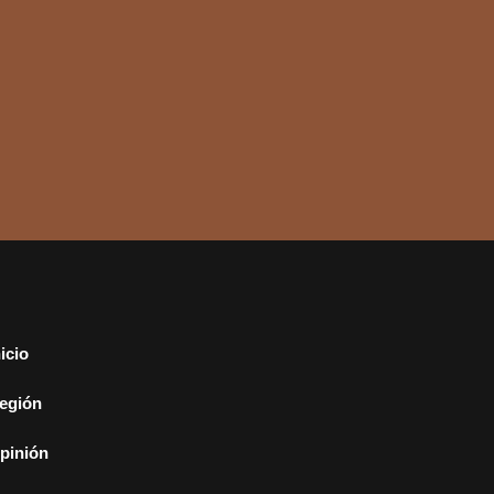
nicio
egión
pinión