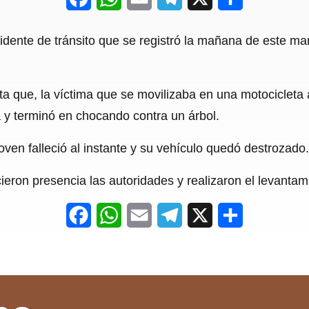
a
h
m
e
h
cidente de tránsito que se registró la mañana de este ma
c
a
a
l
a
e
t
i
e
r
a que, la víctima que se movilizaba en una motocicleta a
b
s
l
g
e
a y terminó en chocando contra un árbol.
o
A
r
o
p
a
joven falleció al instante y su vehículo quedó destrozado.
k
p
m
icieron presencia las autoridades y realizaron el levantam
F
W
E
T
X
S
a
h
m
e
h
c
a
a
l
a
e
t
i
e
r