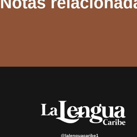
Notas relacionad
@lalenguacaribe1