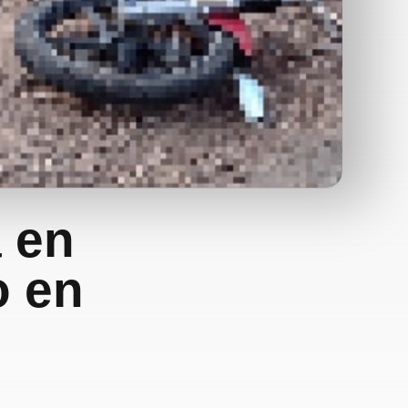
a en
o en