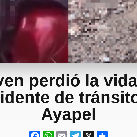
en perdió la vid
idente de tránsit
Ayapel
F
W
E
T
X
S