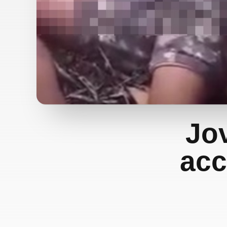
Jov
acc