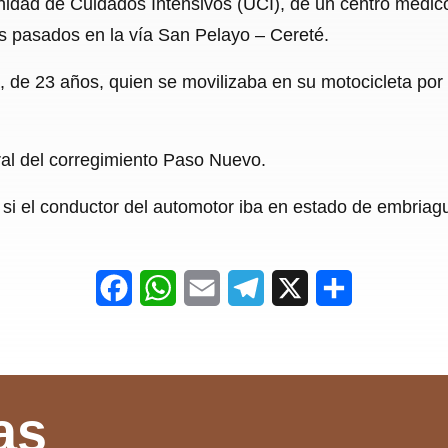
idad de Cuidados Intensivos (UCI), de un centro médico
c
a
a
l
a
s pasados en la vía San Pelayo – Cereté.
e
t
i
e
r
, de 23 años, quien se movilizaba en su motocicleta po
b
s
l
g
e
o
A
r
o
p
a
al del corregimiento Paso Nuevo.
k
p
m
si el conductor del automotor iba en estado de embriag
F
W
E
T
X
S
a
h
m
e
h
c
a
a
l
a
e
t
i
e
r
as
b
s
l
g
e