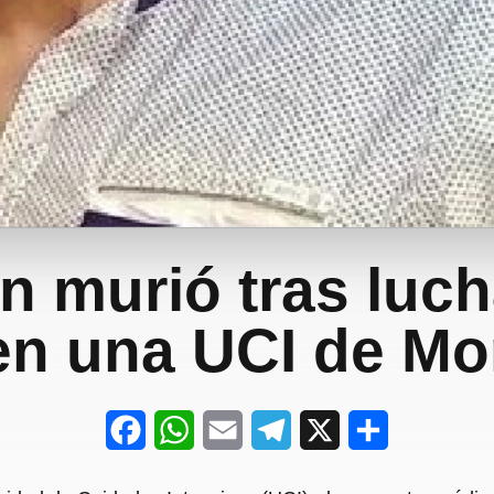
n murió tras luch
en una UCI de Mo
F
W
E
T
X
S
a
h
m
e
h