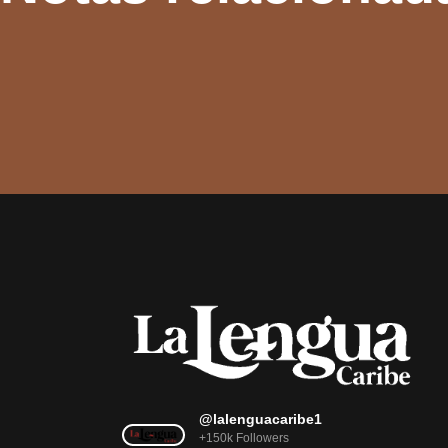
@lalenguacaribe1
+150k Followers