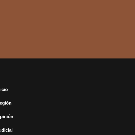
nicio
egión
pinión
udicial