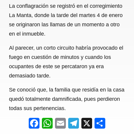
La conflagración se registró en el corregimiento
o
A
r
La Manta, donde la tarde del martes 4 de enero
o
p
a
se originaron las llamas de un momento a otro
k
p
m
en el inmueble.
Al parecer, un corto circuito habría provocado el
fuego en cuestión de minutos y cuando los
ocupantes de este se percataron ya era
demasiado tarde.
Se conoció que, la familia que residía en la casa
quedó totalmente damnificada, pues perdieron
todas sus pertenencias.
F
W
E
T
X
S
a
h
m
e
h