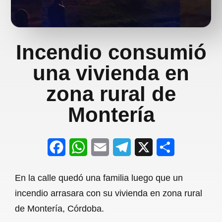
Incendio consumió
una vivienda en
zona rural de
Montería
F
W
E
T
X
S
a
h
m
e
h
En la calle quedó una familia luego que un
c
a
a
l
a
incendio arrasara con su vivienda en zona rural
e
t
i
e
r
de Montería, Córdoba.
b
s
l
g
e