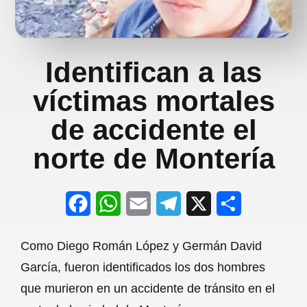
Identifican a las
víctimas mortales
de accidente el
norte de Montería
F
W
E
T
X
S
a
h
m
e
h
Como Diego Román López y Germán David
c
a
a
l
a
García, fueron identificados los dos hombres
e
t
i
e
r
que murieron en un accidente de tránsito en el
b
s
l
g
e