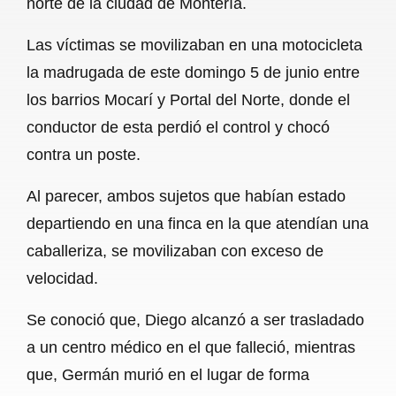
norte de la ciudad de Montería.
o
A
r
Las víctimas se movilizaban en una motocicleta
o
p
a
la madrugada de este domingo 5 de junio entre
k
p
m
los barrios Mocarí y Portal del Norte, donde el
conductor de esta perdió el control y chocó
contra un poste.
Al parecer, ambos sujetos que habían estado
departiendo en una finca en la que atendían una
caballeriza, se movilizaban con exceso de
velocidad.
Se conoció que, Diego alcanzó a ser trasladado
a un centro médico en el que falleció, mientras
que, Germán murió en el lugar de forma