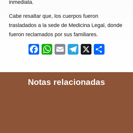
inmediata.
Cabe resaltar que, los cuerpos fueron
trasladados a la sede de Medicina Legal, donde
fueron reclamados por sus familiares.
F
W
E
T
X
S
a
h
m
e
h
c
a
a
l
a
Notas relacionadas
e
t
i
e
r
b
s
l
g
e
o
A
r
o
p
a
k
p
m