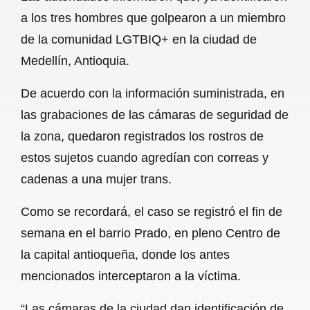
c
a
a
l
a
a los tres hombres que golpearon a un miembro
e
t
i
e
r
de la comunidad LGTBIQ+ en la ciudad de
b
s
l
g
e
Medellín, Antioquia.
o
A
r
De acuerdo con la información suministrada, en
o
p
a
las grabaciones de las cámaras de seguridad de
k
p
m
la zona, quedaron registrados los rostros de
estos sujetos cuando agredían con correas y
cadenas a una mujer trans.
Como se recordará, el caso se registró el fin de
semana en el barrio Prado, en pleno Centro de
la capital antioqueña, donde los antes
mencionados interceptaron a la víctima.
“Las cámaras de la ciudad dan identificación de