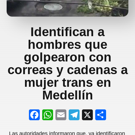
Identifican a
hombres que
golpearon con
correas y cadenas a
mujer trans en
Medellín
F
W
E
T
X
S
a
h
m
e
h
Las autoridades informaron que, ya identificaron