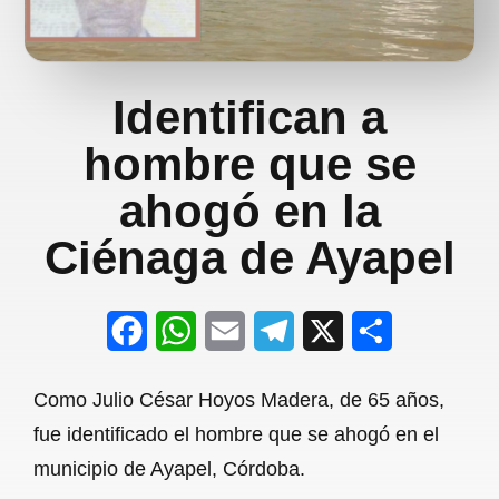
Identifican a
hombre que se
ahogó en la
Ciénaga de Ayapel
F
W
E
T
X
S
a
h
m
e
h
Como Julio César Hoyos Madera, de 65 años,
c
a
a
l
a
fue identificado el hombre que se ahogó en el
e
t
i
e
r
municipio de Ayapel, Córdoba.
b
s
l
g
e