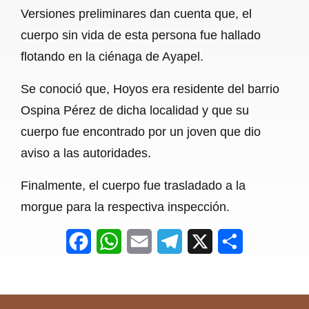
Versiones preliminares dan cuenta que, el
o
A
r
cuerpo sin vida de esta persona fue hallado
o
p
a
flotando en la ciénaga de Ayapel.
k
p
m
Se conoció que, Hoyos era residente del barrio
Ospina Pérez de dicha localidad y que su
cuerpo fue encontrado por un joven que dio
aviso a las autoridades.
Finalmente, el cuerpo fue trasladado a la
morgue para la respectiva inspección.
F
W
E
T
X
S
a
h
m
e
h
c
a
a
l
a