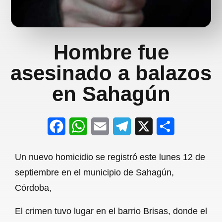
Hombre fue
asesinado a balazos
en Sahagún
F
W
E
T
X
S
a
h
m
e
h
Un nuevo homicidio se registró este lunes 12 de
c
a
a
l
a
septiembre en el municipio de Sahagún,
e
t
i
e
r
Córdoba,
b
s
l
g
e
El crimen tuvo lugar en el barrio Brisas, donde el
o
A
r