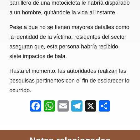
parrillero de una motocicleta le habría disparado
o
p
a
a un hombre, quitándole la vida al instante.
k
p
m
Pese a que no se tienen mayores detalles como
la identidad de la víctima, residentes del sector
aseguran que, esta persona habría recibido
siete impactos de bala.
Hasta el momento, las autoridades realizan las
pesquisas pertinentes con el fin de esclarecer lo
ocurrido.
F
W
E
T
X
S
a
h
m
e
h
c
a
a
l
a
e
t
i
e
r