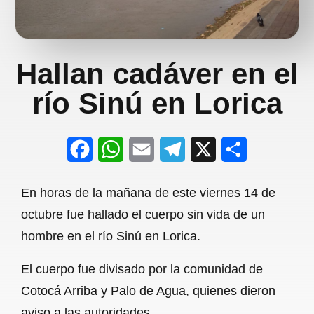
Hallan cadáver en el
río Sinú en Lorica
F
W
E
T
X
S
a
h
m
e
h
En horas de la mañana de este viernes 14 de
c
a
a
l
a
octubre fue hallado el cuerpo sin vida de un
e
t
i
e
r
hombre en el río Sinú en Lorica.
b
s
l
g
e
El cuerpo fue divisado por la comunidad de
o
A
r
Cotocá Arriba y Palo de Agua, quienes dieron
o
p
a
aviso a las autoridades.