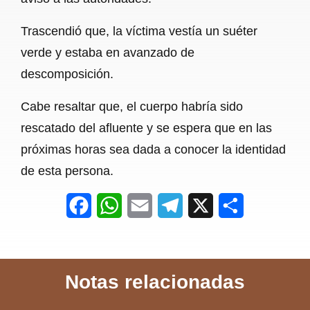
k
p
m
Trascendió que, la víctima vestía un suéter
verde y estaba en avanzado de
descomposición.
Cabe resaltar que, el cuerpo habría sido
rescatado del afluente y se espera que en las
próximas horas sea dada a conocer la identidad
de esta persona.
F
W
E
T
X
S
a
h
m
e
h
c
a
a
l
a
Notas relacionadas
e
t
i
e
r
b
s
l
g
e