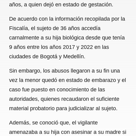
años, a quien dejó en estado de gestación.
b
s
l
g
e
De acuerdo con la información recopilada por la
o
A
r
Fiscalía, el sujeto de 36 años accedía
o
p
a
carnalmente a su hija biológica desde que tenía
k
p
m
9 años entre los años 2017 y 2022 en las
ciudades de Bogotá y Medellín.
Sin embargo, los abusos llegaron a su fin una
vez la menor quedó en estado de embarazo y el
caso fue puesto en conocimiento de las
autoridades, quienes recaudaron el suficiente
material probatorio para judicializar al sujeto.
Además, se conoció que, el vigilante
amenazaba a su hija con asesinar a su madre si