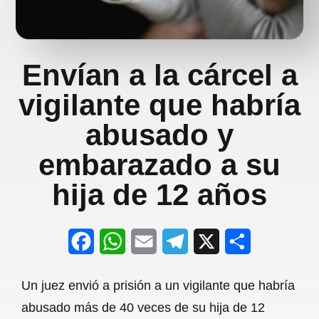
Envían a la cárcel a
vigilante que habría
abusado y
embarazado a su
hija de 12 años
F
W
E
T
X
S
a
h
m
e
h
Un juez envió a prisión a un vigilante que habría
c
a
a
l
a
abusado más de 40 veces de su hija de 12
e
t
i
e
r