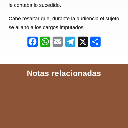
le contaba lo sucedido.
Cabe resaltar que, durante la audiencia el sujeto
se allanó a los cargos imputados.
F
W
E
T
X
S
a
h
m
e
h
c
a
a
l
a
Notas relacionadas
e
t
i
e
r
b
s
l
g
e
o
A
r
o
p
a
k
p
m