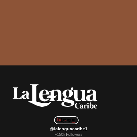
@lalenguacaribe1
+150k Followers