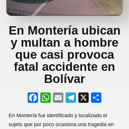
En Montería ubican
y multan a hombre
que casi provoca
fatal accidente en
Bolívar
F
W
E
T
X
S
a
h
m
e
h
En Montería fue identificado y localizado el
c
a
a
l
a
sujeto que por poco ocasiona una tragedia en
e
t
i
e
r