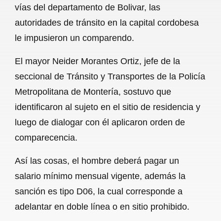
vías del departamento de Bolivar, las
b
s
l
g
e
autoridades de tránsito en la capital cordobesa
o
A
r
le impusieron un comparendo.
o
p
a
El mayor Neider Morantes Ortiz, jefe de la
k
p
m
seccional de Tránsito y Transportes de la Policía
Metropolitana de Montería, sostuvo que
identificaron al sujeto en el sitio de residencia y
luego de dialogar con él aplicaron orden de
comparecencia.
Así las cosas, el hombre deberá pagar un
salario mínimo mensual vigente, además la
sanción es tipo D06, la cual corresponde a
adelantar en doble línea o en sitio prohibido.