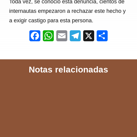
Toda vez, se conoció esta denuncia, cientos de
internautas empezaron a rechazar este hecho y
a exigir castigo para esta persona.
F
W
E
T
X
S
a
h
m
e
h
c
a
a
l
a
Notas relacionadas
e
t
i
e
r
b
s
l
g
e
o
A
r
o
p
a
k
p
m