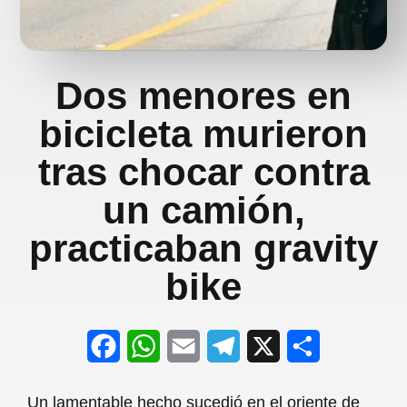
Dos menores en
bicicleta murieron
tras chocar contra
un camión,
practicaban gravity
bike
F
W
E
T
X
S
a
h
m
e
h
Un lamentable hecho sucedió en el oriente de