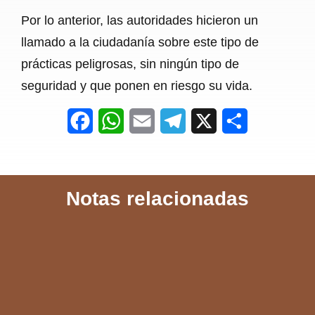
Por lo anterior, las autoridades hicieron un
llamado a la ciudadanía sobre este tipo de
prácticas peligrosas, sin ningún tipo de
seguridad y que ponen en riesgo su vida.
F
W
E
T
X
S
a
h
m
e
h
c
a
a
l
a
Notas relacionadas
e
t
i
e
r
b
s
l
g
e
o
A
r
o
p
a
k
p
m