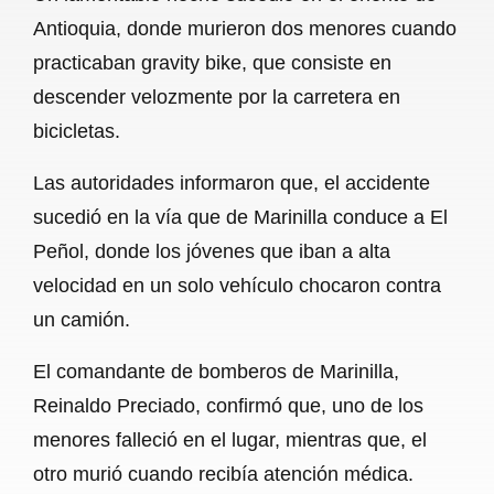
c
a
a
l
a
Antioquia, donde murieron dos menores cuando
e
t
i
e
r
practicaban gravity bike, que consiste en
b
s
l
g
e
descender velozmente por la carretera en
o
A
r
bicicletas.
o
p
a
Las autoridades informaron que, el accidente
k
p
m
sucedió en la vía que de Marinilla conduce a El
Peñol, donde los jóvenes que iban a alta
velocidad en un solo vehículo chocaron contra
un camión.
El comandante de bomberos de Marinilla,
Reinaldo Preciado, confirmó que, uno de los
menores falleció en el lugar, mientras que, el
otro murió cuando recibía atención médica.