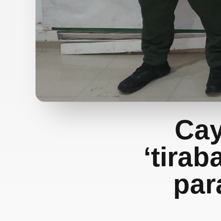
Cay
‘tirab
par