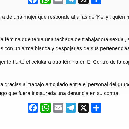
a
h
m
e
h
ra de una mujer que responde al alias de ‘Kelly’, quien 
c
a
a
l
a
e
t
i
e
r
la fémina que tenía una fachada de trabajadora sexual, 
b
s
l
g
e
mas con un arma blanca y despojarlas de sus pertenencias
o
A
r
o
p
a
er le hurtó el celular a otra fémina en El Centro de la ca
k
p
m
da gracias al trabajo articulado entre el personal del grup
uego que fuera instaurada una denuncia en su contra.
F
W
E
T
X
S
a
h
m
e
h
c
a
a
l
a