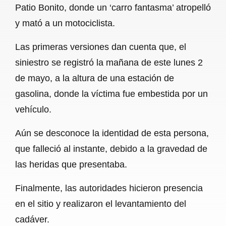
Patio Bonito, donde un ‘carro fantasma’ atropelló
b
s
l
g
e
y mató a un motociclista.
o
A
r
Las primeras versiones dan cuenta que, el
o
p
a
siniestro se registró la mañana de este lunes 2
k
p
m
de mayo, a la altura de una estación de
gasolina, donde la víctima fue embestida por un
vehículo.
Aún se desconoce la identidad de esta persona,
que falleció al instante, debido a la gravedad de
las heridas que presentaba.
Finalmente, las autoridades hicieron presencia
en el sitio y realizaron el levantamiento del
cadáver.