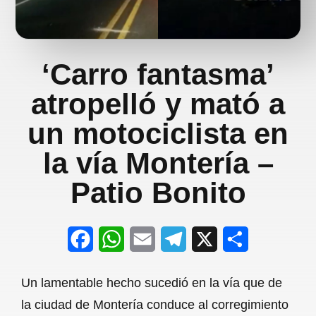
‘Carro fantasma’
atropelló y mató a
un motociclista en
la vía Montería –
Patio Bonito
F
W
E
T
X
S
a
h
m
e
h
Un lamentable hecho sucedió en la vía que de
c
a
a
l
a
la ciudad de Montería conduce al corregimiento
e
t
i
e
r