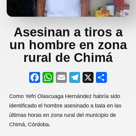
Asesinan a tiros a
un hombre en zona
rural de Chimá
F
W
E
T
X
S
a
h
m
e
h
Como Yefri Olascuaga Hernández habría sido
c
a
a
l
a
identificado el hombre asesinado a bala en las
e
t
i
e
r
últimas horas en zona rural del municipio de
b
s
l
g
e
Chimá, Córdoba.
o
A
r