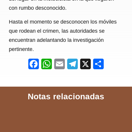
con rumbo desconocido.
Hasta el momento se desconocen los móviles
que rodean el crimen, las autoridades se
encuentran adelantando la investigación
pertinente.
F
W
E
T
X
S
a
h
m
e
h
c
a
a
l
a
Notas relacionadas
e
t
i
e
r
b
s
l
g
e
o
A
r
o
p
a