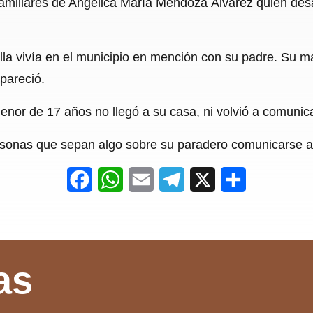
amiliares de Angélica María Mendoza Álvarez quien des
c
a
a
l
a
e
t
i
e
r
lla vivía en el municipio en mención con su padre. Su m
b
s
l
g
e
pareció.
o
A
r
o
p
a
menor de 17 años no llegó a su casa, ni volvió a comunic
k
p
m
personas que sepan algo sobre su paradero comunicarse 
F
W
E
T
X
S
a
h
m
e
h
c
a
a
l
a
e
t
i
e
r
as
b
s
l
g
e
o
A
r