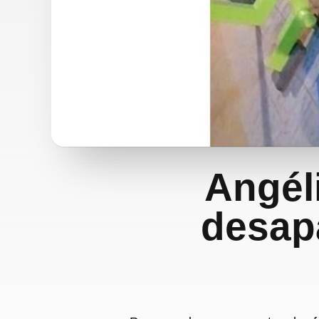
Angéli
desap