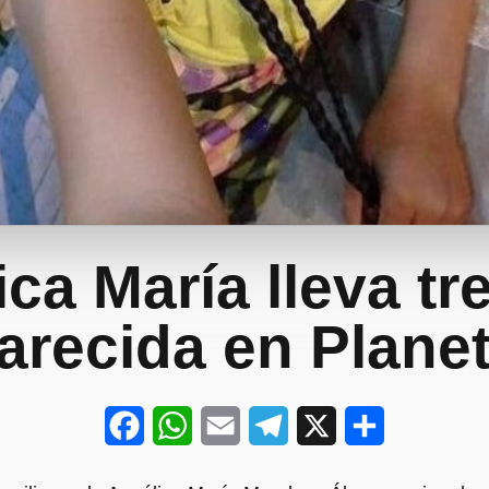
ca María lleva tr
arecida en Planet
F
W
E
T
X
S
a
h
m
e
h