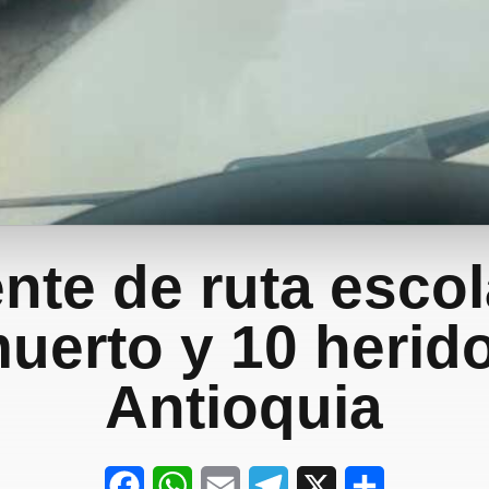
nte de ruta escol
uerto y 10 herid
Antioquia
F
W
E
T
X
S