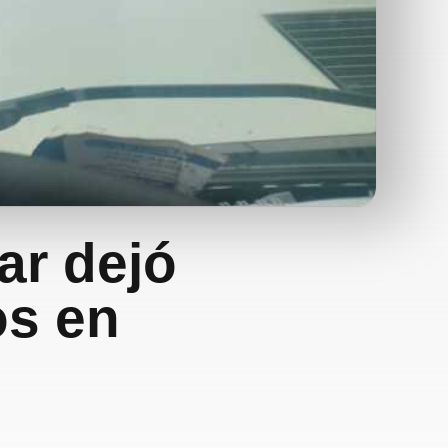
ar dejó
os en