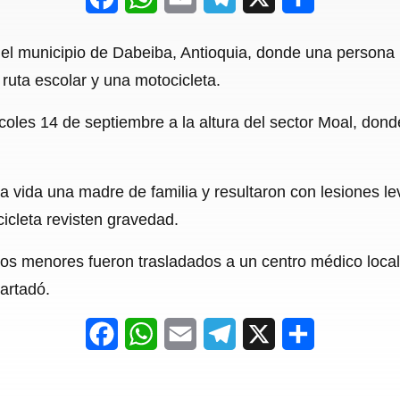
a
h
m
e
h
el municipio de Dabeiba, Antioquia, donde una persona 
c
a
a
l
a
ruta escolar y una motocicleta.
e
t
i
e
r
les 14 de septiembre a la altura del sector Moal, donde 
b
s
l
g
e
o
A
r
o
p
a
la vida una madre de familia y resultaron con lesiones le
cicleta revisten gravedad.
k
p
m
los menores fueron trasladados a un centro médico local
artadó.
F
W
E
T
X
S
a
h
m
e
h
c
a
a
l
a