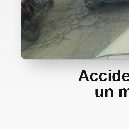
Accide
un m