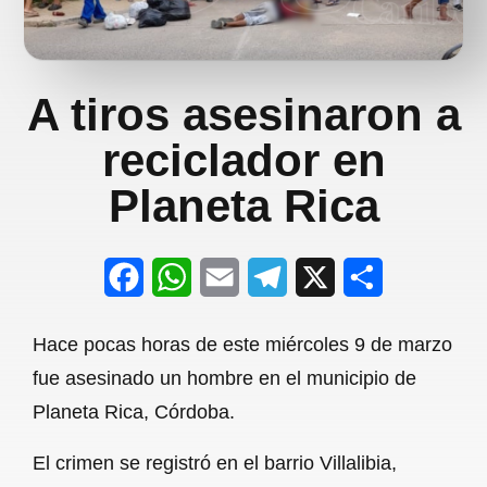
A tiros asesinaron a
reciclador en
Planeta Rica
F
W
E
T
X
S
a
h
m
e
h
Hace pocas horas de este miércoles 9 de marzo
c
a
a
l
a
fue asesinado un hombre en el municipio de
e
t
i
e
r
Planeta Rica, Córdoba.
b
s
l
g
e
El crimen se registró en el barrio Villalibia,
o
A
r