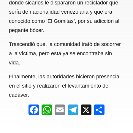
donde sicarios le dispararon un reciclador que
o
p
a
sería de nacionalidad venezolana y que era
k
p
m
conocido como ‘El Gomitas’, por su adicción al
pegante bóxer.
Trascendió que, la comunidad trató de socorrer
a la víctima, pero esta ya se encontraba sin
vida.
Finalmente, las autoridades hicieron presencia
en el sitio y realizaron el levantamiento del
cadáver.
F
W
E
T
X
S
a
h
m
e
h
c
a
a
l
a