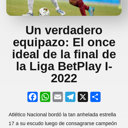
Un verdadero
equipazo: El once
ideal de la final de
la Liga BetPlay I-
2022
F
W
E
T
X
S
a
h
m
e
h
Atlético Nacional bordó la tan anhelada estrella
c
a
a
l
a
17 a su escudo luego de consagrarse campeón
e
t
i
e
r