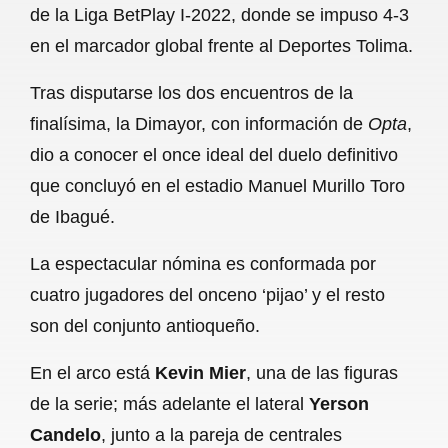
de la Liga BetPlay I-2022, donde se impuso 4-3
b
s
l
g
e
en el marcador global frente al Deportes Tolima.
o
A
r
Tras disputarse los dos encuentros de la
o
p
a
finalísima, la Dimayor, con información de
Opta
,
k
p
m
dio a conocer el once ideal del duelo definitivo
que concluyó en el estadio Manuel Murillo Toro
de Ibagué.
La espectacular nómina es conformada por
cuatro jugadores del onceno ‘pijao’ y el resto
son del conjunto antioqueño.
En el arco está
Kevin Mier
, una de las figuras
de la serie; más adelante el lateral
Yerson
Candelo
, junto a la pareja de centrales