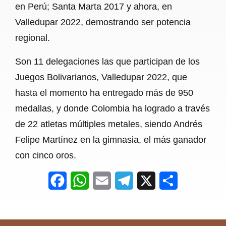
en Perú; Santa Marta 2017 y ahora, en
Valledupar 2022, demostrando ser potencia
regional.
Son 11 delegaciones las que participan de los
Juegos Bolivarianos, Valledupar 2022, que
hasta el momento ha entregado más de 950
medallas, y donde Colombia ha logrado a través
de 22 atletas múltiples metales, siendo Andrés
Felipe Martínez en la gimnasia, el más ganador
con cinco oros.
F
W
E
T
X
S
a
h
m
e
h
c
a
a
l
a