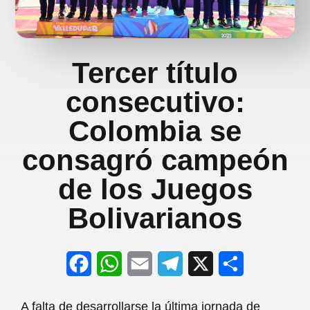
Tercer título
consecutivo:
Colombia se
consagró campeón
de los Juegos
Bolivarianos
F
W
E
T
X
S
a
h
m
e
h
A falta de desarrollarse la última jornada de