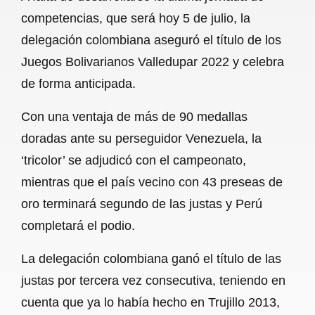
c
a
a
l
a
competencias, que será hoy 5 de julio, la
e
t
i
e
r
delegación colombiana aseguró el título de los
b
s
l
g
e
Juegos Bolivarianos Valledupar 2022 y celebra
o
A
r
de forma anticipada.
o
p
a
Con una ventaja de más de 90 medallas
k
p
m
doradas ante su perseguidor Venezuela, la
‘tricolor’ se adjudicó con el campeonato,
mientras que el país vecino con 43 preseas de
oro terminará segundo de las justas y Perú
completará el podio.
La delegación colombiana ganó el título de las
justas por tercera vez consecutiva, teniendo en
cuenta que ya lo había hecho en Trujillo 2013,