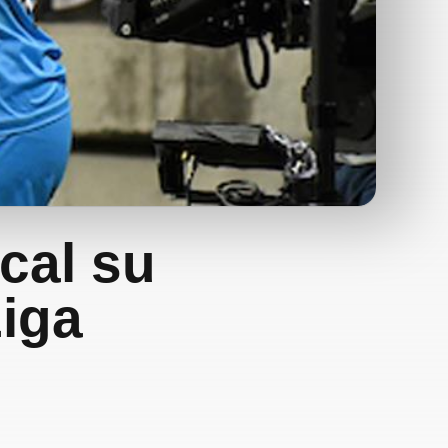
cal su
Liga