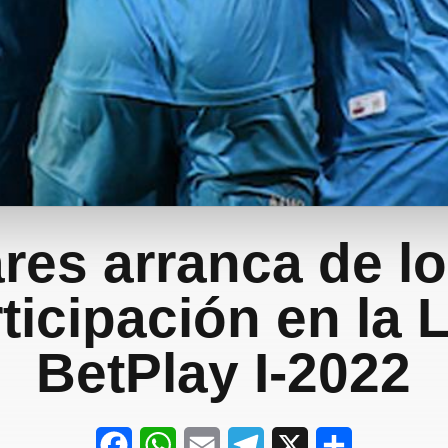
res arranca de lo
ticipación en la 
BetPlay I-2022
F
W
E
T
X
S