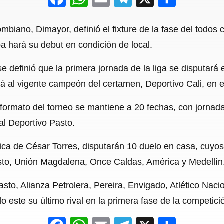
a
h
m
e
h
mbiano, Dimayor, definió el fixture de la fase del todos c
c
a
a
l
a
 hará su debut en condición de local.
e
t
i
e
r
se definió que la primera jornada de la liga se disputará
b
s
l
g
e
rá al vigente campeón del certamen, Deportivo Cali, en 
o
A
r
o
p
a
 formato del torneo se mantiene a 20 fechas, con jornad
al Deportivo Pasto.
k
p
m
nica de César Torres, disputarán 10 duelo en casa, cuyos 
Pasto, Unión Magdalena, Once Caldas, América y Medellín
asto, Alianza Petrolera, Pereira, Envigado, Atlético Nac
o este su último rival en la primera fase de la competici