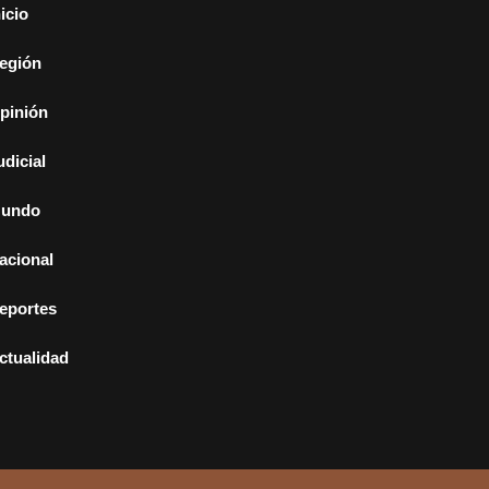
nicio
egión
pinión
udicial
undo
acional
eportes
ctualidad