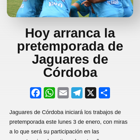
Hoy arranca la
pretemporada de
Jaguares de
Córdoba
F
W
E
T
X
S
a
h
m
e
h
Jaguares de Córdoba iniciará los trabajos de
c
a
a
l
a
pretemporada este lunes 3 de enero, con miras
e
t
i
e
r
a lo que será su participación en las
b
s
l
g
e