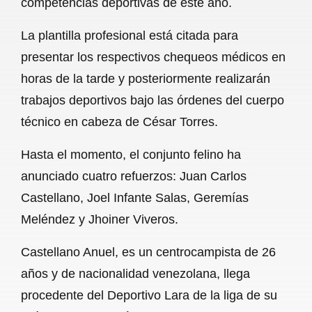
competencias deportivas de este año.
o
A
r
La plantilla profesional está citada para
o
p
a
presentar los respectivos chequeos médicos en
k
p
m
horas de la tarde y posteriormente realizarán
trabajos deportivos bajo las órdenes del cuerpo
técnico en cabeza de César Torres.
Hasta el momento, el conjunto felino ha
anunciado cuatro refuerzos: Juan Carlos
Castellano, Joel Infante Salas, Geremías
Meléndez y Jhoiner Viveros.
Castellano Anuel, es un centrocampista de 26
años y de nacionalidad venezolana, llega
procedente del Deportivo Lara de la liga de su