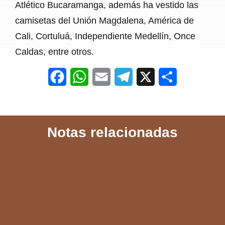
Atlético Bucaramanga, además ha vestido las
camisetas del Unión Magdalena, América de
Cali, Cortuluá, Independiente Medellín, Once
Caldas, entre otros.
F
W
E
T
X
S
a
h
m
e
h
c
a
a
l
a
Notas relacionadas
e
t
i
e
r
b
s
l
g
e
o
A
r
o
p
a
k
p
m