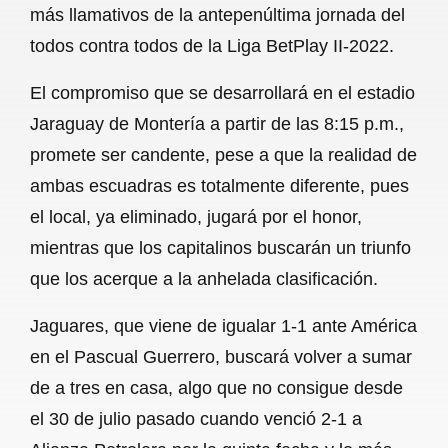
más llamativos de la antepenúltima jornada del
b
s
l
g
e
todos contra todos de la Liga BetPlay II-2022.
o
A
r
El compromiso que se desarrollará en el estadio
o
p
a
Jaraguay de Montería a partir de las 8:15 p.m.,
k
p
m
promete ser candente, pese a que la realidad de
ambas escuadras es totalmente diferente, pues
el local, ya eliminado, jugará por el honor,
mientras que los capitalinos buscarán un triunfo
que los acerque a la anhelada clasificación.
Jaguares, que viene de igualar 1-1 ante América
en el Pascual Guerrero, buscará volver a sumar
de a tres en casa, algo que no consigue desde
el 30 de julio pasado cuando venció 2-1 a