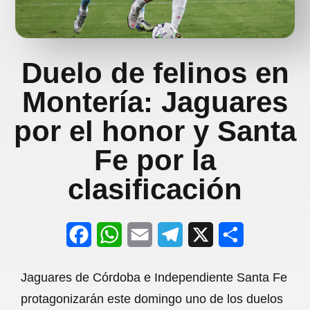
Duelo de felinos en
Montería: Jaguares
por el honor y Santa
Fe por la
clasificación
F
W
E
T
X
S
a
h
m
e
h
Jaguares de Córdoba e Independiente Santa Fe
c
a
a
l
a
protagonizarán este domingo uno de los duelos
e
t
i
e
r