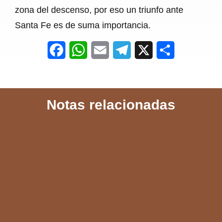
zona del descenso, por eso un triunfo ante
Santa Fe es de suma importancia.
F
W
E
T
X
S
a
h
m
e
h
c
a
a
l
a
Notas relacionadas
e
t
i
e
r
b
s
l
g
e
o
A
r
o
p
a
k
p
m