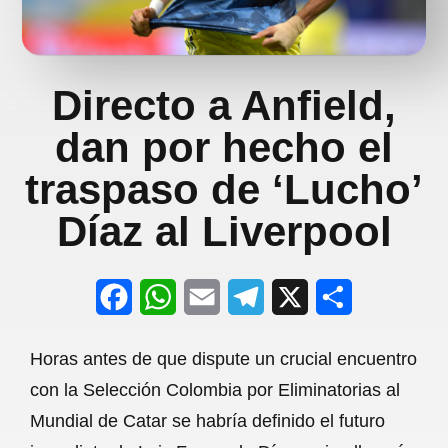
Directo a Anfield,
dan por hecho el
traspaso de ‘Lucho’
Díaz al Liverpool
F
W
E
T
X
S
a
h
m
e
h
Horas antes de que dispute un crucial encuentro
c
a
a
l
a
con la Selección Colombia por Eliminatorias al
e
t
i
e
r
Mundial de Catar se habría definido el futuro
b
s
l
g
e