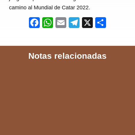
camino al Mundial de Catar 2022.
F
W
E
T
X
S
a
h
m
e
h
c
a
a
l
a
Notas relacionadas
e
t
i
e
r
b
s
l
g
e
o
A
r
o
p
a
k
p
m