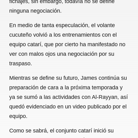
fichajes, sin embargo, todavía no se define
o
A
r
ninguna negociación.
o
p
a
En medio de tanta especulación, el volante
k
p
m
cucuteño volvió a los entrenamientos con el
equipo catarí, que por cierto ha manifestado no
ver con malos ojos una negociación por su
traspaso.
Mientras se define su futuro, James continúa su
preparación de cara a la próxima temporada y
ya se sumó a las actividades con Al-Rayyan, así
quedó evidenciado en un video publicado por el
equipo.
Como se sabrá, el conjunto catarí inició su