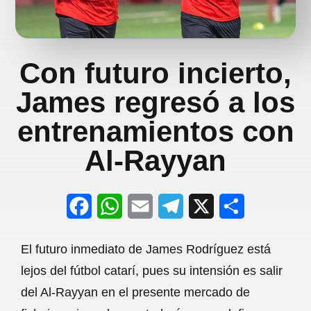
Con futuro incierto,
James regresó a los
entrenamientos con
Al-Rayyan
F
W
E
T
X
S
a
h
m
e
h
El futuro inmediato de James Rodríguez está
c
a
a
l
a
lejos del fútbol catarí, pues su intensión es salir
e
t
i
e
r
del Al-Rayyan en el presente mercado de
b
s
l
g
e