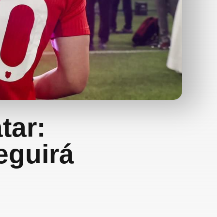
tar:
eguirá