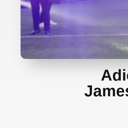
Adi
James