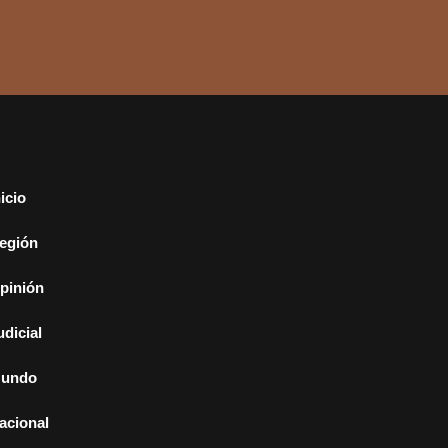
nicio
egión
pinión
udicial
undo
acional