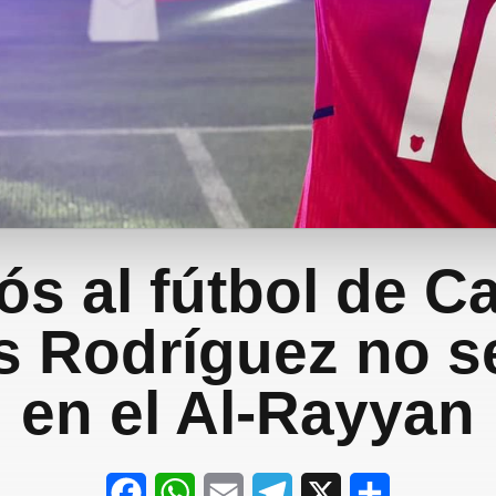
ós al fútbol de Ca
 Rodríguez no s
en el Al-Rayyan
F
W
E
T
X
S