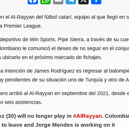
a
h
m
e
h
 el Al-Rayyan del fútbol catarí, equipo al que llegó en 
c
a
a
l
a
la Premier League.
e
t
i
e
r
a deportivo de Win Sports, Pipe Sierra, a través de su cu
b
s
l
g
e
lombiano le comunicó el deseo de no seguir en el conjun
o
A
r
 ubicarlo en el próximo marcado de fichajes.
o
p
a
a intención de James Rodríguez es regresar al balompié 
k
p
m
 pendientes de su situación uno de Turquía y otro de A
tero arribó al Al-Rayyan en septiembre del 2021, desde
o seis asistencias.
 (30) will no longer play in
#AlRayyan
. Colombi
to leave and Jorge Mendes is working on it