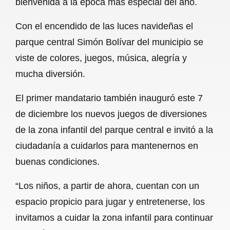
bienvenida a la época más especial del año.
o
A
r
Con el encendido de las luces navideñas el
o
p
a
parque central Simón Bolívar del municipio se
k
p
m
viste de colores, juegos, música, alegría y
mucha diversión.
El primer mandatario también inauguró este 7
de diciembre los nuevos juegos de diversiones
de la zona infantil del parque central e invitó a la
ciudadanía a cuidarlos para mantenernos en
buenas condiciones.
“Los niños, a partir de ahora, cuentan con un
espacio propicio para jugar y entretenerse, los
invitamos a cuidar la zona infantil para continuar