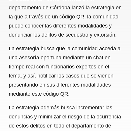
c
a
a
l
a
departamento de Córdoba lanzó la estrategia en
e
t
i
e
r
la que a través de un código QR, la comunidad
b
s
l
g
e
puede conocer las diferentes modalidades y
o
A
r
denunciar los delitos de secuestro y extorsión.
o
p
a
La estrategia busca que la comunidad acceda a
k
p
m
una asesoría oportuna mediante un chat en
tiempo real con funcionarios expertos en el
tema, y así, notificar los casos que se vienen
presentando en sus diferentes modalidades
mediante este código QR.
La estrategia además busca incrementar las
denuncias y minimizar el riesgo de la ocurrencia
de estos delitos en todo el departamento de