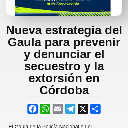
Nueva estrategia del
Gaula para prevenir
y denunciar el
secuestro y la
extorsión en
Córdoba
F
W
E
T
X
S
a
h
m
e
h
El Gaula de la Policía Nacional en el