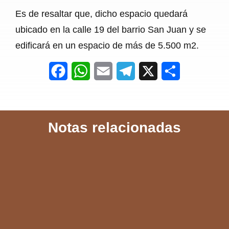
Es de resaltar que, dicho espacio quedará
ubicado en la calle 19 del barrio San Juan y se
edificará en un espacio de más de 5.500 m2.
F
W
E
T
X
S
a
h
m
e
h
c
a
a
l
a
Notas relacionadas
e
t
i
e
r
b
s
l
g
e
o
A
r
o
p
a
k
p
m