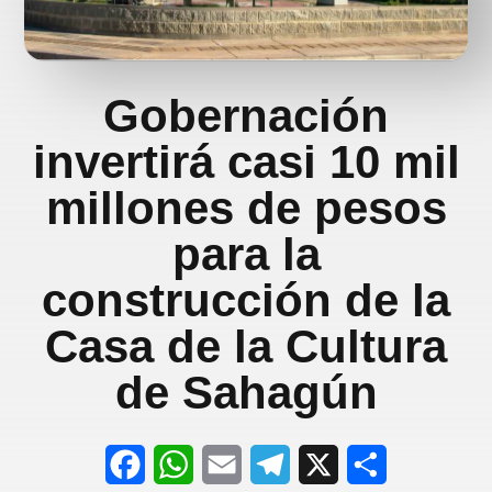
Gobernación
invertirá casi 10 mil
millones de pesos
para la
construcción de la
Casa de la Cultura
de Sahagún
F
W
E
T
X
S