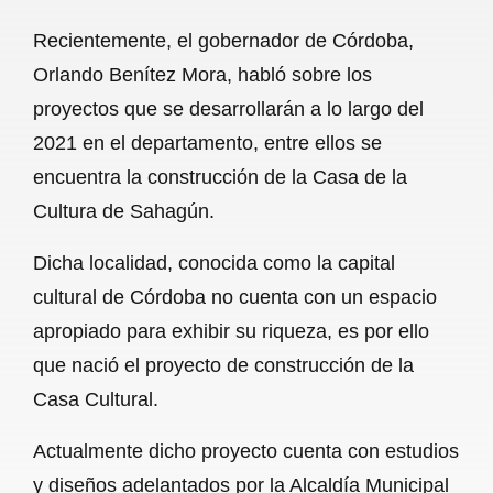
a
h
m
e
h
Recientemente, el gobernador de Córdoba,
c
a
a
l
a
Orlando Benítez Mora, habló sobre los
e
t
i
e
r
proyectos que se desarrollarán a lo largo del
b
s
l
g
e
2021 en el departamento, entre ellos se
o
A
r
encuentra la construcción de la Casa de la
Cultura de Sahagún.
o
p
a
k
p
m
Dicha localidad, conocida como la capital
cultural de Córdoba no cuenta con un espacio
apropiado para exhibir su riqueza, es por ello
que nació el proyecto de construcción de la
Casa Cultural.
Actualmente dicho proyecto cuenta con estudios
y diseños adelantados por la Alcaldía Municipal