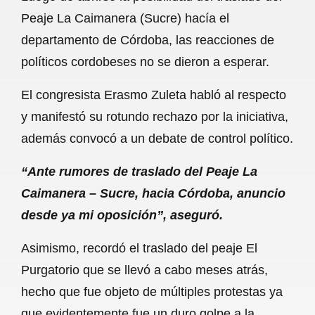
c
a
a
l
a
Peaje La Caimanera (Sucre) hacía el
e
t
i
e
r
departamento de Córdoba, las reacciones de
b
s
l
g
e
políticos cordobeses no se dieron a esperar.
o
A
r
El congresista Erasmo Zuleta habló al respecto
o
p
a
y manifestó su rotundo rechazo por la iniciativa,
k
p
m
además convocó a un debate de control político.
“Ante rumores de traslado del Peaje La
Caimanera – Sucre, hacia Córdoba, anuncio
desde ya mi oposición”, aseguró.
Asimismo, recordó el traslado del peaje El
Purgatorio que se llevó a cabo meses atrás,
hecho que fue objeto de múltiples protestas ya
que evidentemente fue un duro golpe a la