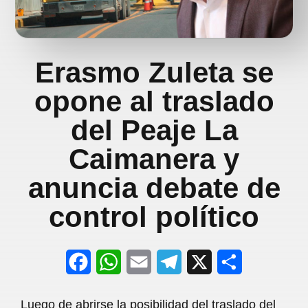
Erasmo Zuleta se
opone al traslado
del Peaje La
Caimanera y
anuncia debate de
control político
F
W
E
T
X
S
a
h
m
e
h
Luego de abrirse la posibilidad del traslado del