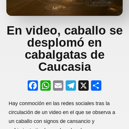
En video, caballo se
desplomó en
cabalgatas de
Caucasia
F
W
E
T
X
S
a
h
m
e
h
Hay conmoción en las redes sociales tras la
c
a
a
l
a
circulación de un video en el que se observa a
e
t
i
e
r
un caballo con signos de cansancio y
b
s
l
g
e