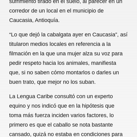
sufrimiento tirado en el suelo, al parecer en un
o
A
r
corredor de un local en el municipio de
Caucasia, Antioquía.
o
p
a
k
p
m
“Lo que dejó la cabalgata ayer en Caucasia”, así
titularon medios locales en referencia a la
filmación en la que una mujer alza su voz para
pedir respeto hacia los animales, manifiesta
que, si no saben cómo montarlos o darles un
buen trato, que mejor no los suban.
La Lengua Caribe consultó con un experto
equino y nos indicó que en la hipótesis que
toma más fuerza inciden varios factores, lo
primero es que el caballo se nota bastante
cansado, quizá no estaba en condiciones para