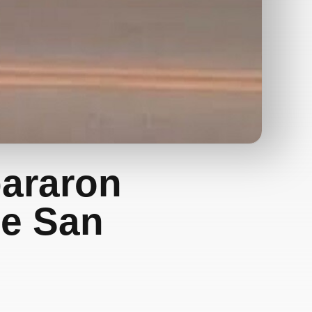
pararon
de San