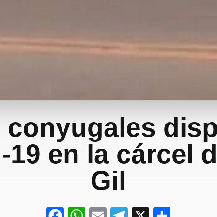
s conyugales dis
-19 en la cárcel 
Gil
F
W
E
T
X
S