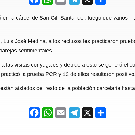
a
h
m
e
h
en la cárcel de San Gil, Santander, luego que varios int
c
a
a
l
a
e
t
i
e
r
 Luis José Medina, a los reclusos les practicaron prueba
b
s
l
g
e
parejas sentimentales.
o
A
r
o
p
a
 las visitas conyugales y debido a esto se generó el co
practicó la prueba PCR y 12 de ellos resultaron positivo
k
p
m
están aislados del resto de la población carcelaria has
F
W
E
T
X
S
a
h
m
e
h
c
a
a
l
a