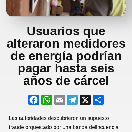
Usuarios que
alteraron medidores
de energía podrían
pagar hasta seis
años de cárcel
F
W
E
T
X
S
a
h
m
e
h
Las autoridades descubrieron un supuesto
c
a
a
l
a
fraude orquestado por una banda delincuencial
e
t
i
e
r