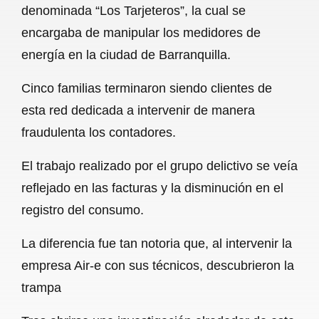
denominada “Los Tarjeteros”, la cual se
b
s
l
g
e
encargaba de manipular los medidores de
o
A
r
energía en la ciudad de Barranquilla.
o
p
a
Cinco familias terminaron siendo clientes de
k
p
m
esta red dedicada a intervenir de manera
fraudulenta los contadores.
El trabajo realizado por el grupo delictivo se veía
reflejado en las facturas y la disminución en el
registro del consumo.
La diferencia fue tan notoria que, al intervenir la
empresa Air-e con sus técnicos, descubrieron la
trampa