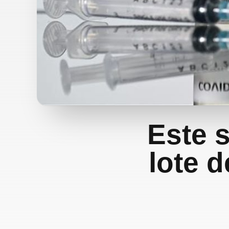
Este s
lote 