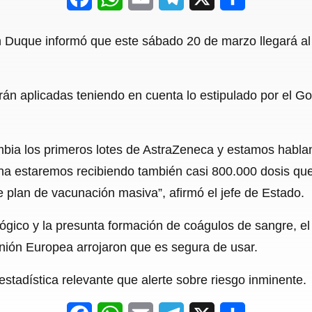
a
h
m
e
h
 Duque informó que este sábado 20 de marzo llegará al p
c
a
a
l
a
e
t
i
e
r
rán aplicadas teniendo en cuenta lo estipulado por el Go
b
s
l
g
e
o
A
r
o
p
a
bia los primeros lotes de AstraZeneca y estamos hablan
a estaremos recibiendo también casi 800.000 dosis que
k
p
m
 plan de vacunación masiva”, afirmó el jefe de Estado.
lógico y la presunta formación de coágulos de sangre, el
nión Europea arrojaron que es segura de usar.
stadística relevante que alerte sobre riesgo inminente.