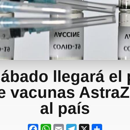
ábado llegará el
de vacunas Astra
al país
F
W
E
T
X
S