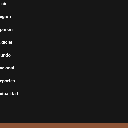
nicio
egión
pinión
udicial
undo
acional
eportes
ctualidad