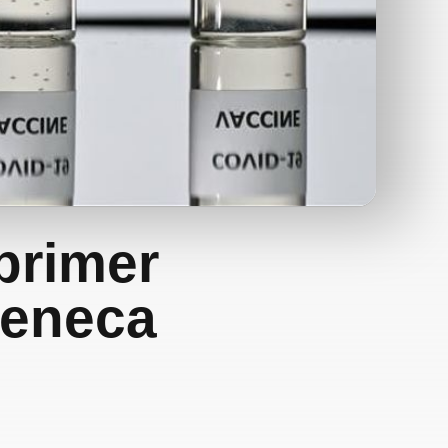
 primer
Zeneca