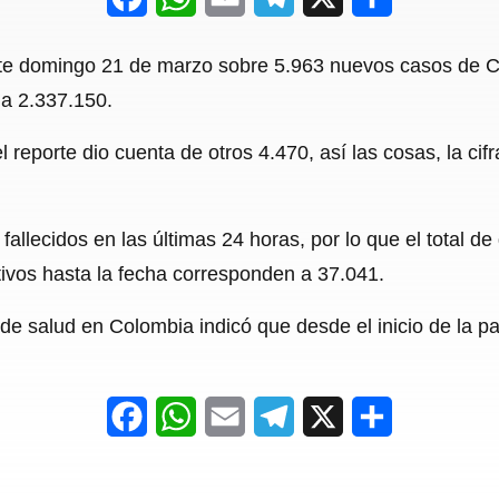
a
h
m
e
h
ste domingo 21 de marzo sobre 5.963 nuevos casos de Covi
c
a
a
l
a
 a 2.337.150.
e
t
i
e
r
l reporte dio cuenta de otros 4.470, así las cosas, la ci
b
s
l
g
e
o
A
r
o
p
a
 fallecidos en las últimas 24 horas, por lo que el total 
tivos hasta la fecha corresponden a 37.041.
k
p
m
de salud en Colombia indicó que desde el inicio de la 
F
W
E
T
X
S
a
h
m
e
h
c
a
a
l
a