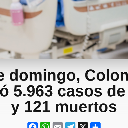
e domingo, Colo
tó 5.963 casos de
y 121 muertos
F
W
E
T
X
S