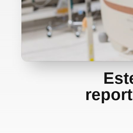
Est
repor