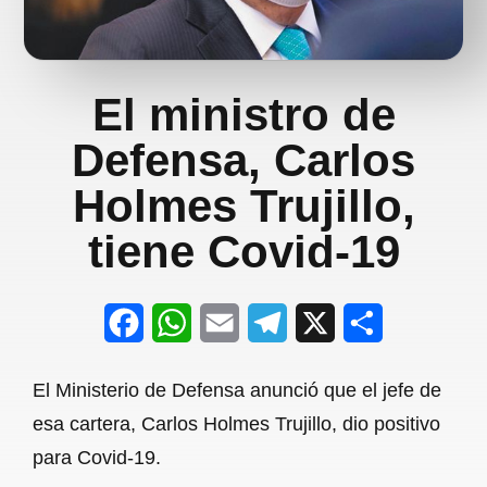
El ministro de
Defensa, Carlos
Holmes Trujillo,
tiene Covid-19
F
W
E
T
X
S
a
h
m
e
h
El Ministerio de Defensa anunció que el jefe de
c
a
a
l
a
esa cartera, Carlos Holmes Trujillo, dio positivo
e
t
i
e
r
para Covid-19.
b
s
l
g
e