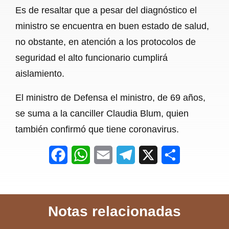
Es de resaltar que a pesar del diagnóstico el
o
A
r
ministro se encuentra en buen estado de salud,
o
p
a
no obstante, en atención a los protocolos de
k
p
m
seguridad el alto funcionario cumplirá
aislamiento.
El ministro de Defensa el ministro, de 69 años,
se suma a la canciller Claudia Blum, quien
también confirmó que tiene coronavirus.
F
W
E
T
X
S
a
h
m
e
h
c
a
a
l
a
Notas relacionadas
e
t
i
e
r
b
s
l
g
e