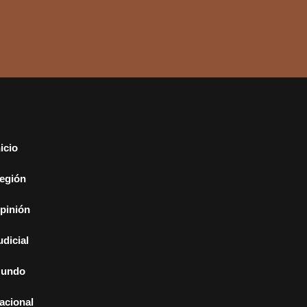
nicio
egión
pinión
udicial
undo
acional