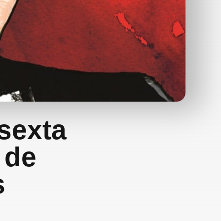
 sexta
 de
s