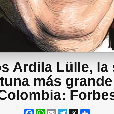
s Ardila Lülle, la
rtuna más grande
Colombia: Forbe
F
W
E
T
X
S