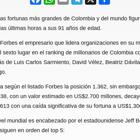
a
h
m
e
h
 las fortunas más grandes de Colombia y del mundo figu
c
a
a
l
a
 las últimas horas a sus 91 años de edad.
e
t
i
e
r
 Forbes el empresario que lidera organizaciones en su 
b
s
l
g
e
 sexto lugar en el ranking de millonarios de Colombia 
o
A
r
ás de Luis Carlos Sarmiento, David Vélez, Beatriz Dávi
o
p
a
go.
k
p
m
a según el listado Forbes la posición 1.362, sin embarg
838, con un valor estimado en US$2.700 millones, decayó
13 con una caída significativa de su fortuna a US$1.30
 nivel mundial es encabezado por el estadounidense Jeff 
siguen en orden del top 5: