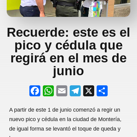
Recuerde: este es el
pico y cédula que
regirá en el mes de
junio
F
W
E
T
X
S
a
h
m
e
h
A partir de este 1 de junio comenzó a regir un
c
a
a
l
a
nuevo pico y cédula en la ciudad de Montería,
e
t
i
e
r
de igual forma se levantó el toque de queda y
b
s
l
g
e