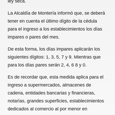
ley seca.
o
A
r
La Alcaldía de Montería informó que, se deberá
o
p
a
tener en cuenta el último dígito de la cédula
k
p
m
para el ingreso a los establecimientos los días
impares o pares del mes.
De esta forma, los días impares aplicarán los
siguientes dígitos: 1, 3, 5, 7 y 9. Mientras que
para los días pares serán 2, 4, 6 8 y 0.
Es de recordar que, esta medida aplica para el
ingreso a supermercados, almacenes de
cadena, entidades bancarias y financieras,
notarías, grandes superficies, establecimientos
dedicados al comercio al por menor en