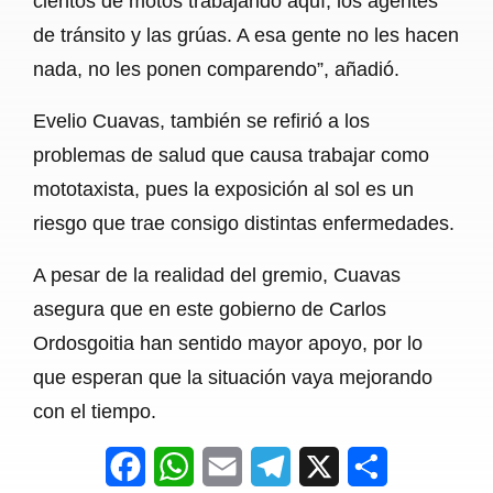
cientos de motos trabajando aquí, los agentes
de tránsito y las grúas. A esa gente no les hacen
nada, no les ponen comparendo”, añadió.
Evelio Cuavas, también se refirió a los
problemas de salud que causa trabajar como
mototaxista, pues la exposición al sol es un
riesgo que trae consigo distintas enfermedades.
A pesar de la realidad del gremio, Cuavas
asegura que en este gobierno de Carlos
Ordosgoitia han sentido mayor apoyo, por lo
que esperan que la situación vaya mejorando
con el tiempo.
F
W
E
T
X
S