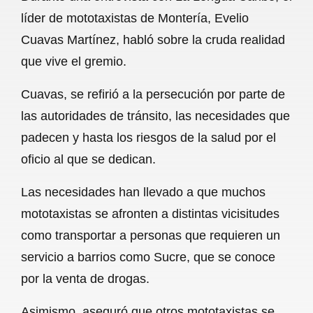
c
a
a
l
a
líder de mototaxistas de Montería, Evelio
e
t
i
e
r
Cuavas Martínez, habló sobre la cruda realidad
b
s
l
g
e
que vive el gremio.
o
A
r
Cuavas, se refirió a la persecución por parte de
o
p
a
las autoridades de tránsito, las necesidades que
k
p
m
padecen y hasta los riesgos de la salud por el
oficio al que se dedican.
Las necesidades han llevado a que muchos
mototaxistas se afronten a distintas vicisitudes
como transportar a personas que requieren un
servicio a barrios como Sucre, que se conoce
por la venta de drogas.
Asimismo, aseguró que otros mototaxistas se