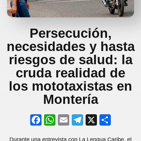
Persecución,
necesidades y hasta
riesgos de salud: la
cruda realidad de
los mototaxistas en
Montería
F
W
E
T
X
S
a
h
m
e
h
Durante una entrevista con La Lengua Caribe, el