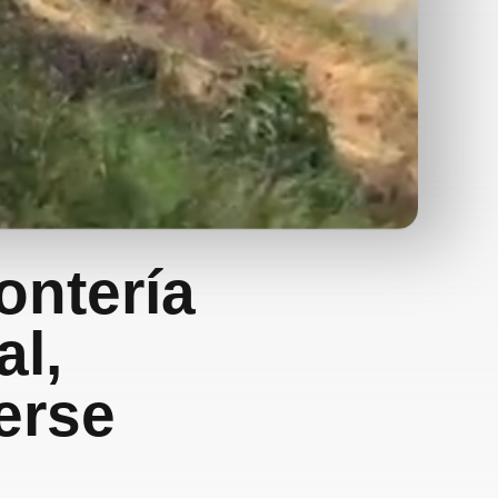
ontería
al,
erse