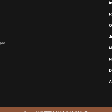
I
R
O
J
que
M
N
D
A