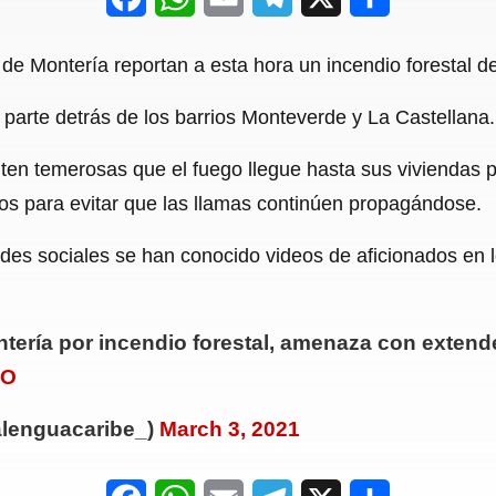
a
h
m
e
h
 de Montería reportan a esta hora un incendio forestal 
c
a
a
l
a
 parte detrás de los barrios Monteverde y La Castellana.
e
t
i
e
r
b
s
l
g
e
en temerosas que el fuego llegue hasta sus viviendas por
o
A
r
s para evitar que las llamas continúen propagándose.
o
p
a
redes sociales se han conocido videos de aficionados en 
k
p
m
ntería por incendio forestal, amenaza con extend
aO
alenguacaribe_)
March 3, 2021