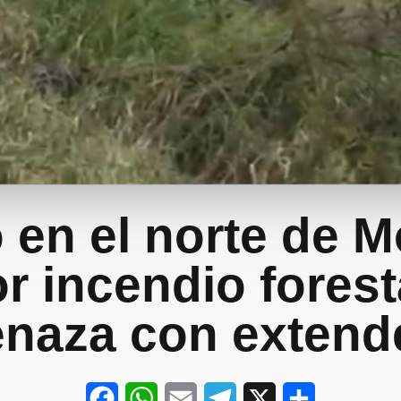
 en el norte de M
r incendio forest
naza con extend
F
W
E
T
X
S