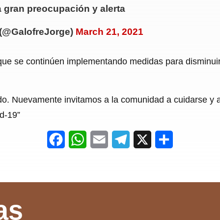
 gran preocupación y alerta
 (@GalofreJorge)
March 21, 2021
que se continúen implementando medidas para disminuir 
o. Nuevamente invitamos a la comunidad a cuidarse y ac
id-19”
F
W
E
T
X
S
a
h
m
e
h
c
a
a
l
a
e
t
i
e
r
as
b
s
l
g
e