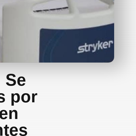
! Se
s por
 en
ntes