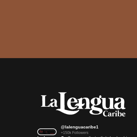
@lalenguacaribe1
+150k Followers