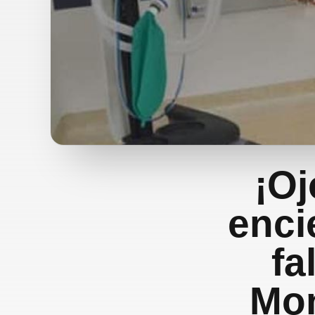
¡Oj
enci
fa
Mon