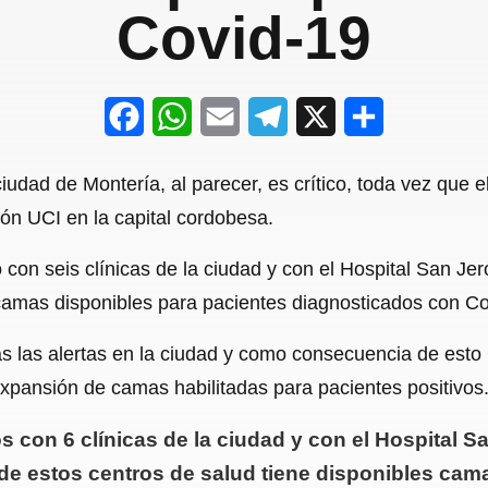
Covid-19
F
W
E
T
X
S
a
h
m
e
h
udad de Montería, al parecer, es crítico, toda vez que 
c
a
a
l
a
ión UCI en la capital cordobesa.
e
t
i
e
r
ó con seis clínicas de la ciudad y con el Hospital San Je
b
s
l
g
e
camas disponibles para pacientes diagnosticados con Co
o
A
r
o
p
a
as las alertas en la ciudad y como consecuencia de esto 
expansión de camas habilitadas para pacientes positivos
k
p
m
s con 6 clínicas de la ciudad y con el Hospital 
de estos centros de salud tiene disponibles cam