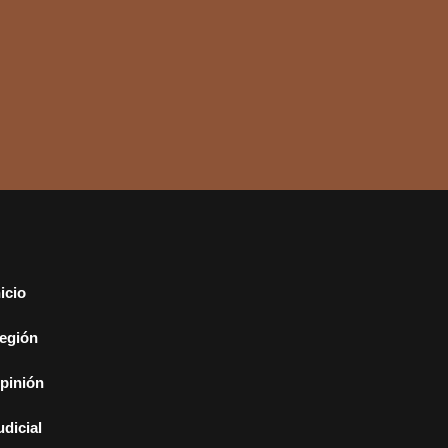
nicio
egión
pinión
udicial