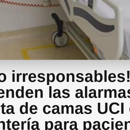
o irresponsables
enden las alarma
lta de camas UCI
tería para pacie