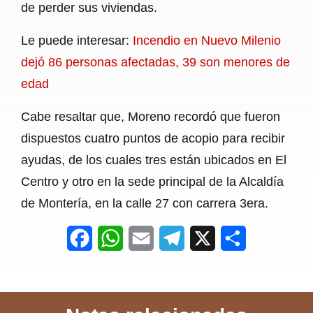
de perder sus viviendas.
Le puede interesar:
Incendio en Nuevo Milenio
dejó 86 personas afectadas, 39 son menores de
edad
Cabe resaltar que, Moreno recordó que fueron
dispuestos cuatro puntos de acopio para recibir
ayudas, de los cuales tres están ubicados en El
Centro y otro en la sede principal de la Alcaldía
de Montería, en la calle 27 con carrera 3era.
F
W
E
T
X
S
a
h
m
e
h
c
a
a
l
a