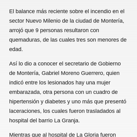
a
h
m
e
h
El balance más reciente sobre el incendio en el
c
a
a
l
a
sector Nuevo Milenio de la ciudad de Montería,
e
t
i
e
r
arrojó que 9 personas resultaron con
b
s
l
g
e
quemaduras, de las cuales tres son menores de
o
A
r
edad.
o
p
a
Así lo dio a conocer el secretario de Gobierno
k
p
m
de Montería, Gabriel Moreno Guerrero, quien
indicó entre los lesionados hay una mujer
embarazada, otra persona con un cuadro de
hipertensión y diabetes y uno más que presentó
laceraciones, los cuales fueron trasladados al
hospital del barrio La Granja.
Mientras que al hospital de La Gloria fueron