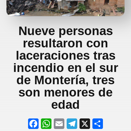
Nueve personas
resultaron con
laceraciones tras
incendio en el sur
de Montería, tres
son menores de
edad
F
W
E
T
X
S