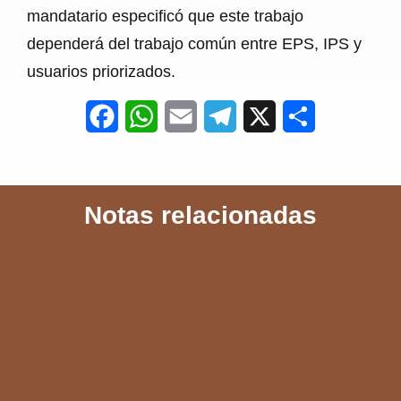
mandatario especificó que este trabajo
dependerá del trabajo común entre EPS, IPS y
usuarios priorizados.
F
W
E
T
X
S
a
h
m
e
h
c
a
a
l
a
Notas relacionadas
e
t
i
e
r
b
s
l
g
e
o
A
r
o
p
a
k
p
m