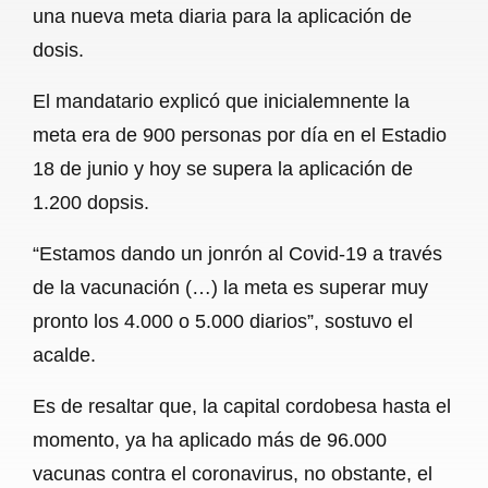
una nueva meta diaria para la aplicación de
b
s
l
g
e
dosis.
o
A
r
El mandatario explicó que inicialemnente la
o
p
a
meta era de 900 personas por día en el Estadio
k
p
m
18 de junio y hoy se supera la aplicación de
1.200 dopsis.
“Estamos dando un jonrón al Covid-19 a través
de la vacunación (…) la meta es superar muy
pronto los 4.000 o 5.000 diarios”, sostuvo el
acalde.
Es de resaltar que, la capital cordobesa hasta el
momento, ya ha aplicado más de 96.000
vacunas contra el coronavirus, no obstante, el