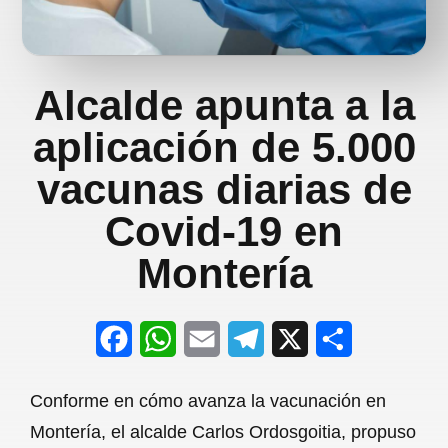
Alcalde apunta a la
aplicación de 5.000
vacunas diarias de
Covid-19 en
Montería
F
W
E
T
X
S
a
h
m
e
h
Conforme en cómo avanza la vacunación en
c
a
a
l
a
Montería, el alcalde Carlos Ordosgoitia, propuso
e
t
i
e
r