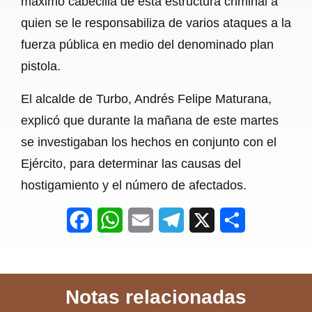
máximo cabecilla de esta estructura criminal a
quien se le responsabiliza de varios ataques a la
fuerza pública en medio del denominado plan
pistola.
El alcalde de Turbo, Andrés Felipe Maturana,
explicó que durante la mañana de este martes
se investigaban los hechos en conjunto con el
Ejército, para determinar las causas del
hostigamiento y el número de afectados.
F
W
E
T
X
S
a
h
m
e
h
c
a
a
l
a
Notas relacionadas
e
t
i
e
r