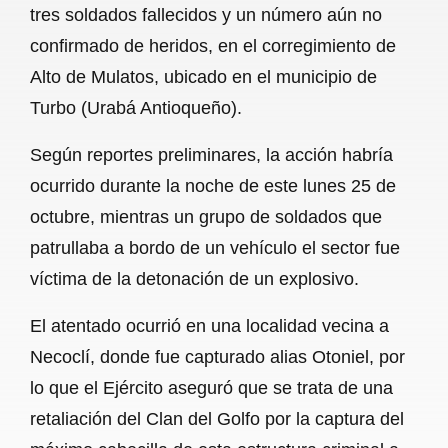
tres soldados fallecidos y un número aún no
b
s
l
g
e
confirmado de heridos, en el corregimiento de
o
A
r
Alto de Mulatos, ubicado en el municipio de
Turbo (Urabá Antioqueño).
o
p
a
k
p
m
Según reportes preliminares, la acción habría
ocurrido durante la noche de este lunes 25 de
octubre, mientras un grupo de soldados que
patrullaba a bordo de un vehículo el sector fue
víctima de la detonación de un explosivo.
El atentado ocurrió en una localidad vecina a
Necoclí, donde fue capturado alias Otoniel, por
lo que el Ejército aseguró que se trata de una
retaliación del Clan del Golfo por la captura del