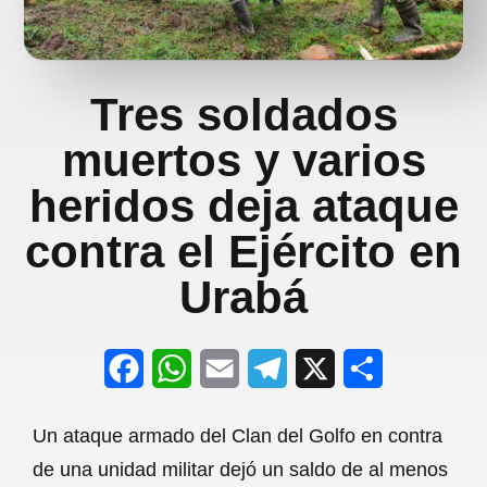
Tres soldados
muertos y varios
heridos deja ataque
contra el Ejército en
Urabá
F
W
E
T
X
S
a
h
m
e
h
Un ataque armado del Clan del Golfo en contra
c
a
a
l
a
de una unidad militar dejó un saldo de al menos
e
t
i
e
r