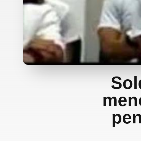
Sol
meno
pen