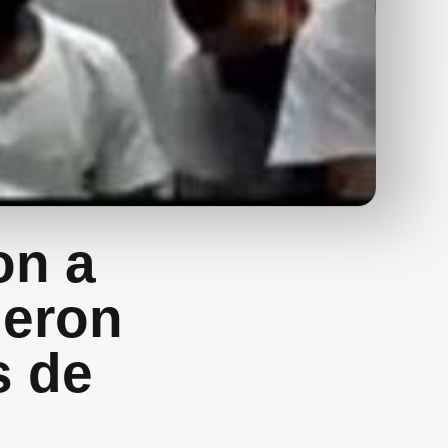
on a
ieron
s de