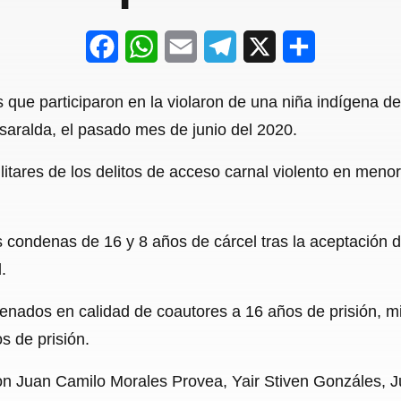
F
W
E
T
X
S
a
h
m
e
h
 que participaron en la violaron de una niña indígena de
c
a
a
l
a
isaralda, el pasado mes de junio del 2020.
e
t
i
e
r
ilitares de los delitos de acceso carnal violento en men
b
s
l
g
e
o
A
r
o
p
a
 condenas de 16 y 8 años de cárcel tras la aceptación de
.
k
p
m
enados en calidad de coautores a 16 años de prisión, m
s de prisión.
on Juan Camilo Morales Provea, Yair Stiven Gonzáles, J