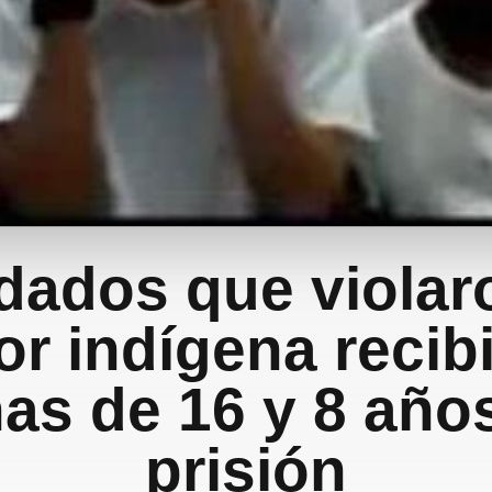
dados que violar
r indígena recib
as de 16 y 8 año
prisión