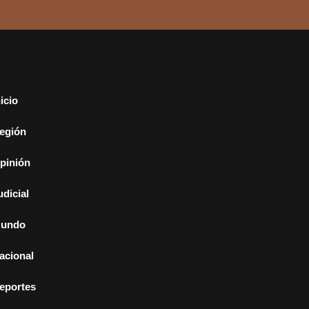
nicio
egión
pinión
udicial
undo
acional
eportes