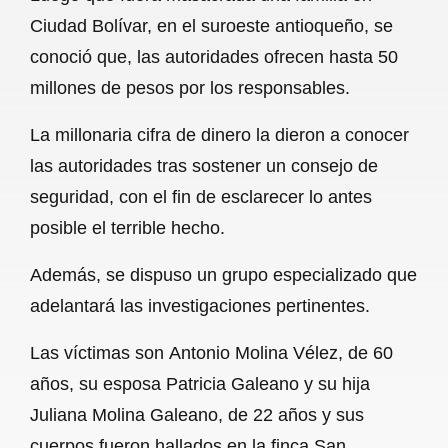
c
a
a
l
a
Ciudad Bolívar, en el suroeste antioqueño, se
e
t
i
e
r
conoció que, las autoridades ofrecen hasta 50
b
s
l
g
e
millones de pesos por los responsables.
o
A
r
La millonaria cifra de dinero la dieron a conocer
o
p
a
las autoridades tras sostener un consejo de
k
p
m
seguridad, con el fin de esclarecer lo antes
posible el terrible hecho.
Además, se dispuso un grupo especializado que
adelantará las investigaciones pertinentes.
Las víctimas son Antonio Molina Vélez, de 60
años, su esposa Patricia Galeano y su hija
Juliana Molina Galeano, de 22 años y sus
cuerpos fueron hallados en la finca San