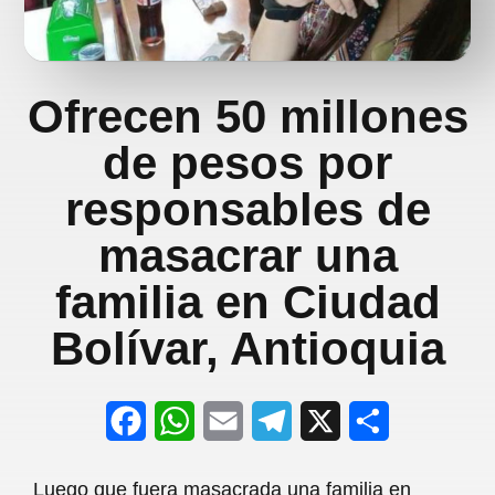
Ofrecen 50 millones
de pesos por
responsables de
masacrar una
familia en Ciudad
Bolívar, Antioquia
F
W
E
T
X
S
a
h
m
e
h
Luego que fuera masacrada una familia en