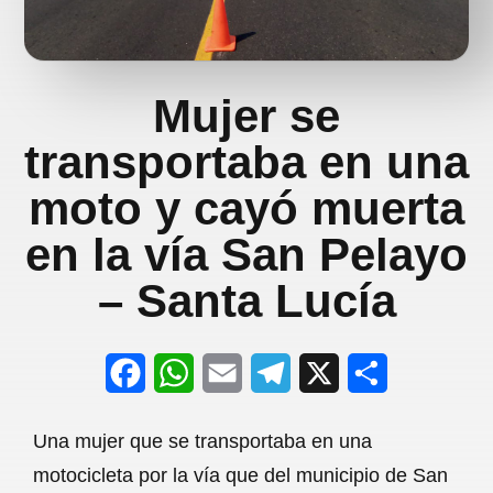
Mujer se
transportaba en una
moto y cayó muerta
en la vía San Pelayo
– Santa Lucía
F
W
E
T
X
S
a
h
m
e
h
Una mujer que se transportaba en una
c
a
a
l
a
motocicleta por la vía que del municipio de San
e
t
i
e
r