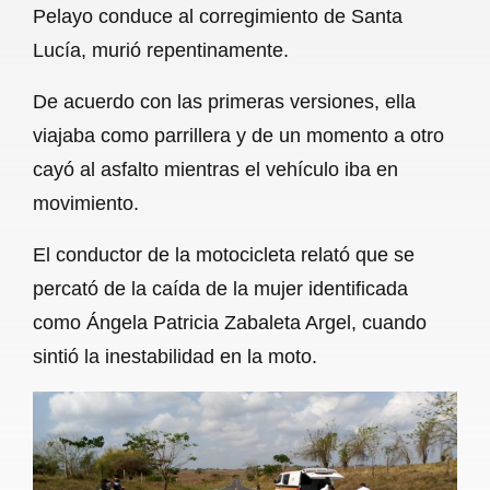
Pelayo conduce al corregimiento de Santa
b
s
l
g
e
Lucía, murió repentinamente.
o
A
r
De acuerdo con las primeras versiones, ella
o
p
a
viajaba como parrillera y de un momento a otro
k
p
m
cayó al asfalto mientras el vehículo iba en
movimiento.
El conductor de la motocicleta relató que se
percató de la caída de la mujer identificada
como Ángela Patricia Zabaleta Argel, cuando
sintió la inestabilidad en la moto.