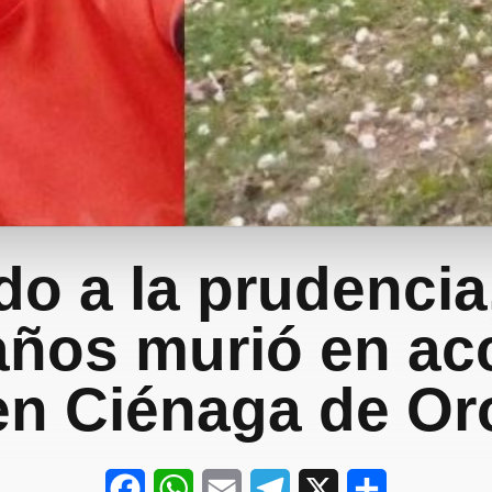
o a la prudencia
años murió en ac
en Ciénaga de Or
F
W
E
T
X
S