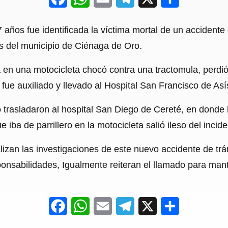
a
h
m
e
h
os fue identificada la víctima mortal de un accidente d
c
a
a
l
a
s del municipio de Ciénaga de Oro.
e
t
i
e
r
 en una motocicleta chocó contra una tractomula, perdió
b
s
l
g
e
fue auxiliado y llevado al Hospital San Francisco de As
o
A
r
o
p
a
o trasladaron al hospital San Diego de Cereté, en donde
ue iba de parrillero en la motocicleta salió ileso del incide
k
p
m
izan las investigaciones de este nuevo accidente de trá
onsabilidades, Igualmente reiteran el llamado para mant
F
W
E
T
X
S
a
h
m
e
h