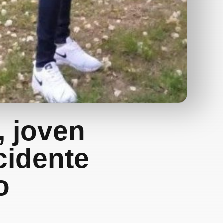
, joven
cidente
o