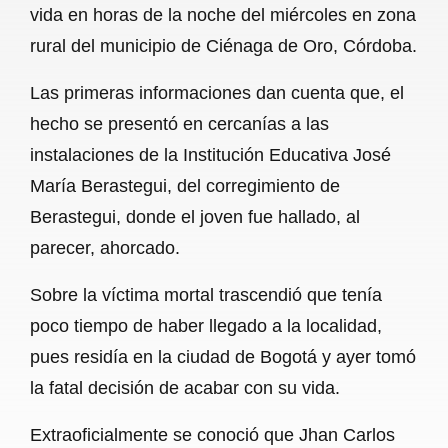
vida en horas de la noche del miércoles en zona
b
s
l
g
e
rural del municipio de Ciénaga de Oro, Córdoba.
o
A
r
Las primeras informaciones dan cuenta que, el
o
p
a
hecho se presentó en cercanías a las
k
p
m
instalaciones de la Institución Educativa José
María Berastegui, del corregimiento de
Berastegui, donde el joven fue hallado, al
parecer, ahorcado.
Sobre la víctima mortal trascendió que tenía
poco tiempo de haber llegado a la localidad,
pues residía en la ciudad de Bogotá y ayer tomó
la fatal decisión de acabar con su vida.
Extraoficialmente se conoció que Jhan Carlos