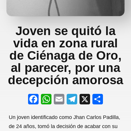
Joven se quitó la
vida en zona rural
de Ciénaga de Oro,
al parecer, por una
decepción amorosa
F
W
E
T
X
S
a
h
m
e
h
Un joven identificado como Jhan Carlos Padilla,
c
a
a
l
a
de 24 años, tomó la decisión de acabar con su
e
t
i
e
r