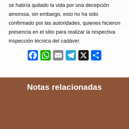
se habría quitado la vida por una decepción
amorosa, sin embargo, esto no ha sido
confirmado por las autoridades, quienes hicieron
presencia en el sitio para realizar la respectiva
inspección técnica del cadáver.
F
W
E
T
X
S
a
h
m
e
h
c
a
a
l
a
Notas relacionadas
e
t
i
e
r
b
s
l
g
e
o
A
r
o
p
a
k
p
m