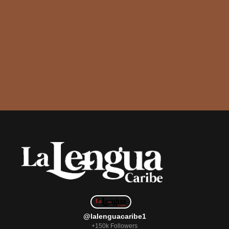
@lalenguacaribe1
+150k Followers