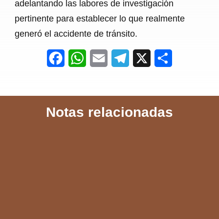
adelantando las labores de investigación
pertinente para establecer lo que realmente
generó el accidente de tránsito.
F
W
E
T
X
S
a
h
m
e
h
c
a
a
l
a
Notas relacionadas
e
t
i
e
r
b
s
l
g
e
o
A
r
o
p
a
k
p
m