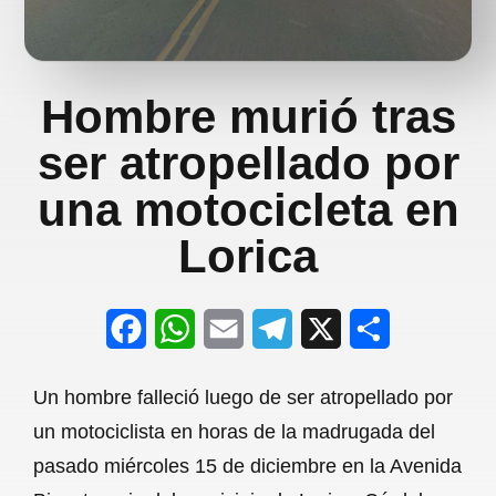
Hombre murió tras
ser atropellado por
una motocicleta en
Lorica
F
W
E
T
X
S
a
h
m
e
h
Un hombre falleció luego de ser atropellado por
c
a
a
l
a
un motociclista en horas de la madrugada del
e
t
i
e
r
pasado miércoles 15 de diciembre en la Avenida
b
s
l
g
e