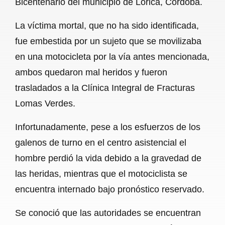
Bicentenario del municipio de Lorica, Córdoba.
o
A
r
La víctima mortal, que no ha sido identificada,
o
p
a
fue embestida por un sujeto que se movilizaba
k
p
m
en una motocicleta por la vía antes mencionada,
ambos quedaron mal heridos y fueron
trasladados a la Clínica Integral de Fracturas
Lomas Verdes.
Infortunadamente, pese a los esfuerzos de los
galenos de turno en el centro asistencial el
hombre perdió la vida debido a la gravedad de
las heridas, mientras que el motociclista se
encuentra internado bajo pronóstico reservado.
Se conoció que las autoridades se encuentran